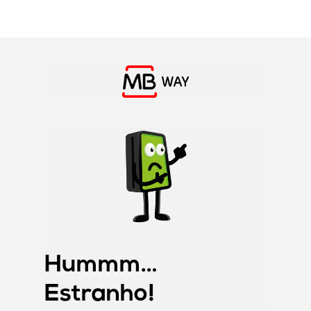
Skip
to
main
content
Hummm…
Estranho!