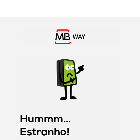
Skip
to
main
content
Hummm…
Estranho!