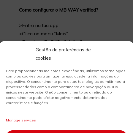
Como configurar o MB WAY verified?
>Entra na tua app
>Clica no menu “Mais”
>Escolhe a TAB “Definições”
Gestão de preferências de
>Acede à opção “MB WAY verified”
cookies
>Segue os passos
e já está!
Para proporcionar as melhores experiências, utilizamos tecnologias
como os cookies para armazenar e/ou aceder a informações do
dispositivo. O consentimento para estas tecnologias permitir-nos-á
processar dados como o comportamento de navegação ou IDs
únicos neste website. O não consentimento ou a retirada do
consentimento pode afetar negativamente determinadas
caraterísticas e funções.
Manage services