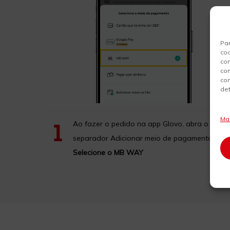
Par
coo
co
co
co
det
Ma
Ao fazer o pedido na app Glovo, abra o
1
separador Adicionar meio de pagamento >
Selecione o MB WAY