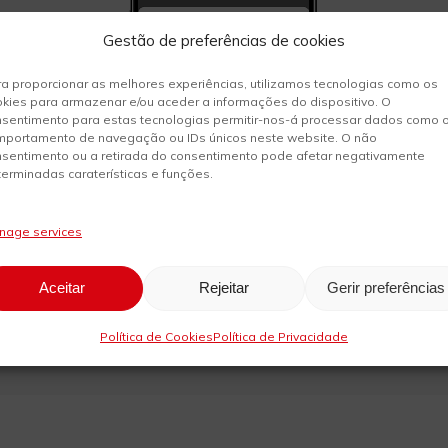
Gestão de preferências de cookies
a proporcionar as melhores experiências, utilizamos tecnologias como os
kies para armazenar e/ou aceder a informações do dispositivo. O
nsentimento para estas tecnologias permitir-nos-á processar dados como 
mportamento de navegação ou IDs únicos neste website. O não
nsentimento ou a retirada do consentimento pode afetar negativamente
erminadas caraterísticas e funções.
nage services
2
Introduza o número de telemóvel
associado
à sua conta MB WAY
Aceitar
Rejeitar
Gerir preferências
Política de Cookies
Política de Privacidade