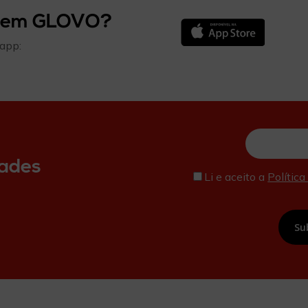
 tem GLOVO?
app:
Inserir
dades
e-
Li e aceito a
Política
mail
CAPTCHA