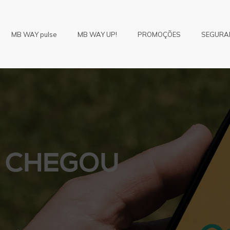
MB WAY pulse
MB WAY UP!
PROMOÇÕES
SEGURA
 CHEGOU