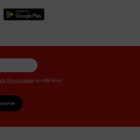
Fale connosco
 de Privacidade
do MB WAY