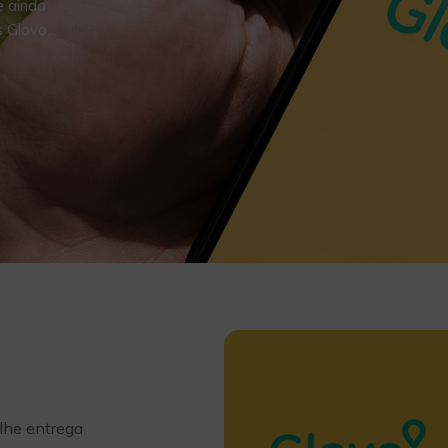
 ainda
s Glovo.
lhe entrega