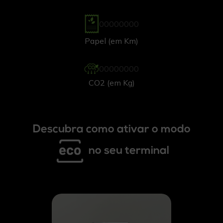
0
0
0
0
0
0
0
0
Papel (em Km)
0
0
0
0
0
0
0
0
CO2 (em Kg)
Descubra como ativar o modo
no seu terminal