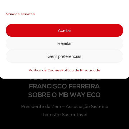
SOU COMERCIANTE E
QUERO SABER SE OS
Manage services
MEUS TERMINAIS JÁ SÃO
ECO
Aceitar
SABER MAIS
Rejeitar
Gerir preferências
Política de Cookies
Política de Privacidade
VÊ O TESTEMUNHO DE
FRANCISCO FERREIRA
SOBRE O MB WAY ECO
Presidente da Zero – Associação Sistema
Terrestre Sustentável