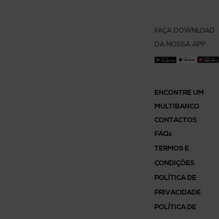
Racional de Cálculo:
a) De acordo com cálculos
FAÇA DOWNLOAD
previamente efetuados,
DA NOSSA APP
281.000 árvores representam
3Tn CO2
;
(2)
ENCONTRE UM
b) Então 4 árvores
MULTIBANCO
representam 4.27Kg CO2
CONTACTOS
poupados e 1 árvore representa
FAQs
1,07Kg CO2.
TERMOS E
CONDIÇÕES
POLÍTICA DE
Fontes:
PRIVACIDADE
POLÍTICA DE
Sociedade Ponto Verde –
(1)