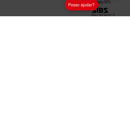
Posso ajudar?
SEGUE AS NOSSAS
REDES
TODOS OS DIREITOS RESERVADOS © SIBS 2025
É de confiança
It's reliable