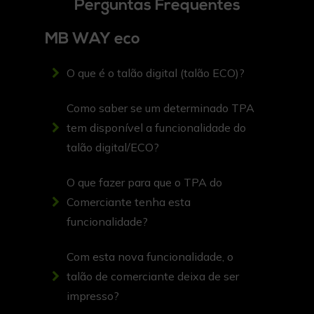
Perguntas Frequentes
Corresponde ao valor total de
árvores poupadas pela não
MB WAY eco
emissão de talão no TPA
O que é o talão digital (talão ECO)?
Racional de Cálculo:
Como saber se um determinado TPA
a) Uma folha A4 pesa, em
tem disponível a funcionalidade do
média, 4.99Gr e representa
talão digital/ECO?
cerca de 12 talões de papel;
O que fazer para que o TPA do
b) Um bloco de 500 folhas A4
Comerciante tenha esta
representa 2.5Kg de papel,
funcionalidade?
sendo que 100Kg papel são, em
média, 60 árvores poupadas
;
(1)
Com esta nova funcionalidade, o
talão de comerciante deixa de ser
c) Os 2.5Kg de papel ou 6000
impresso?
talões são cerca de 1,5 árvores,