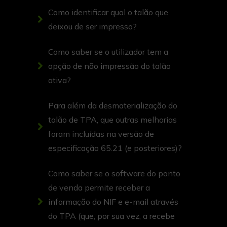
sendo que 4000 talões são 1
Como identificar qual o talão que
árvore.
deixou de ser impresso?
Como saber se o utilizador tem a
opção de não impressão do talão
Papel (em Km)
ativa?
Corresponde ao valor total de
Para além da desmaterialização do
papel poupado, em Km
talão de TPA, que outras melhorias
foram incluídas na versão de
Racional de Cálculo:
especificação 65.21 (e posteriores)?
a) Uma folha de papel A4 na
Como saber se o software do ponto
vertical são 29.7Cm e um cada
de venda permite receber a
talão tem, em média, 10Cm de
informação do NIF e e-mail através
comprimento. É assim possível
do TPA (que, por sua vez, a recebe