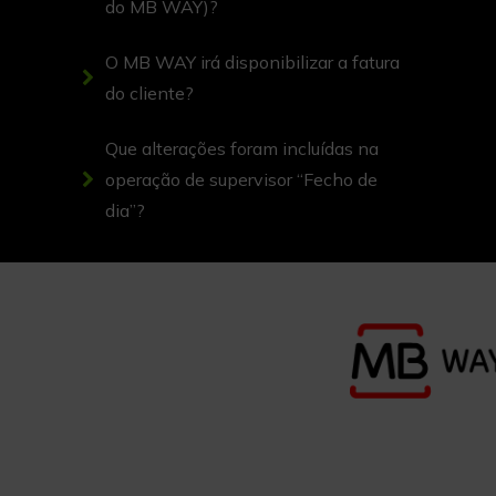
imprimir 3 talões por folha de
do MB WAY)?
papel A4;
O MB WAY irá disponibilizar a fatura
b) A altura de uma folha A4 é
do cliente?
igual a 0.000297Kms;
Que alterações foram incluídas na
c) Neste sentido, 1Km de
operação de supervisor “Fecho de
papel são cerca de 10101
dia”?
talões.
CO2 (em Kg)
Toneladas de Emissões CO2
poupadas, em Kg