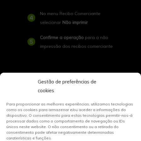
No menu Recibo Comerciante
selecionar
Não imprimir
Confirme a operação
para a não
impressão dos recibos comerciante
Gestão de preferências de
cookies
Para proporcionar as melhores experiências, utilizamos tecnologias
como os cookies para armazenar e/ou aceder a informações do
dispositivo. O consentimento para estas tecnologias permitir-nos-á
processar dados como o comportamento de navegação ou IDs
únicos neste website. O não consentimento ou a retirada do
consentimento pode afetar negativamente determinadas
caraterísticas e funções.