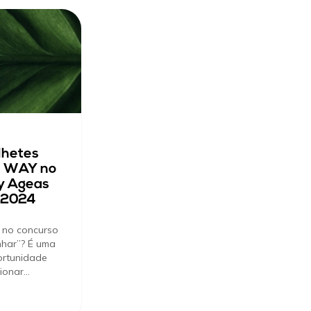
lhetes
B WAY no
y Ageas
 2024
r no concurso
har”? É uma
ortunidade
cionar…