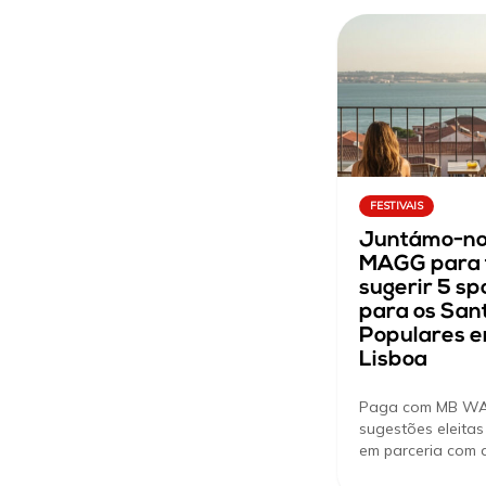
FESTIVAIS
Juntámo-no
MAGG para 
sugerir 5 sp
para os San
Populares 
Lisboa
Paga com MB WA
sugestões eleitas
em parceria com