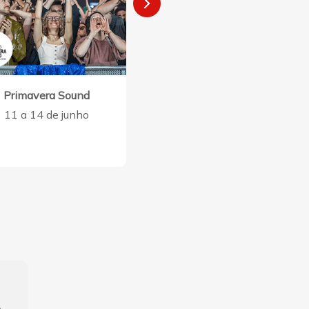
Primavera Sound
Rock in Rio
11 a 14 de junho
20 a 21 de junho e 27 a 28
junho