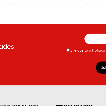
Inserir
dades
e-
Li e aceito a
Política
mail
CAPTCHA