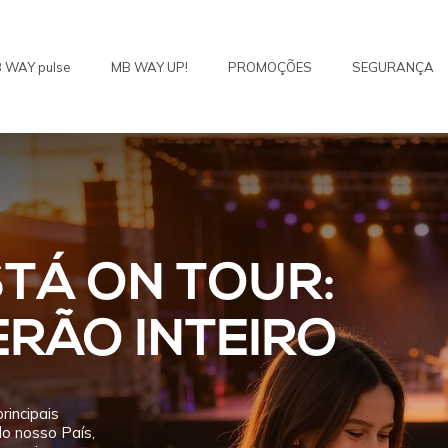
 WAY pulse
MB WAY UP!
PROMOÇÕES
SEGURANÇA
TÁ ON TOUR:
RÃO INTEIRO
rincipais
do nosso País,