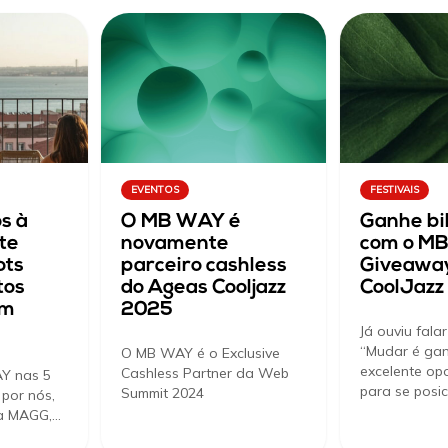
EVENTOS
FESTIVAIS
s à
O MB WAY é
Ganhe bi
te
novamente
com o M
ots
parceiro cashless
Giveawa
tos
do Ageas Cooljazz
CoolJazz
em
2025
Já ouviu fala
“Mudar é gan
O MB WAY é o Exclusive
excelente op
Cashless Partner da Web
Y nas 5
para se posi
Summit 2024
 por nós,
 a MAGG,…