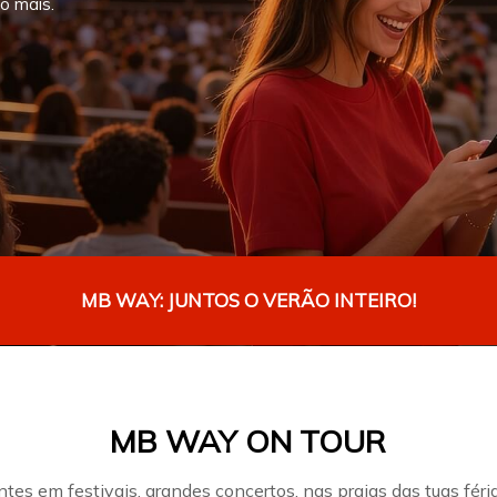
o mais.
MB WAY: JUNTOS O VERÃO INTEIRO!
MB WAY ON TOUR
tes em festivais, grandes concertos, nas praias das tuas fér