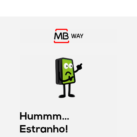
Skip
to
main
content
Hummm…
Estranho!