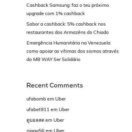
Cashback Samsung: faz o teu próximo
upgrade com 1% cashback
Sabor a cashback: 5% cashback nos
restaurantes dos Armazéns do Chiado
Emergência Humanitária na Venezuela:
como apoiar as vítimas dos sismos através
do MB WAY Ser Solidário
Recent Comments
ufabomb
em
Uber
ufabet911
em
Uber
ดูบอลสด
em
Uber
nigga56
em
Uber