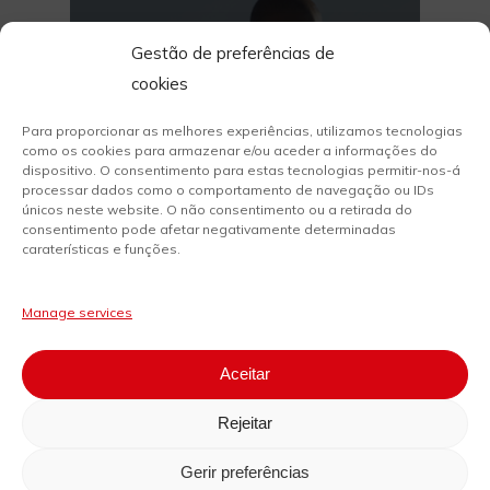
Gestão de preferências de
cookies
Giovanni Galli
Para proporcionar as melhores experiências, utilizamos tecnologias
como os cookies para armazenar e/ou aceder a informações do
5% cashback
dispositivo. O consentimento para estas tecnologias permitir-nos-á
Ao realizares dois pagamentos com serviço
processar dados como o comportamento de navegação ou IDs
únicos neste website. O não consentimento ou a retirada do
MB WAY
consentimento pode afetar negativamente determinadas
caraterísticas e funções.
Manage services
Aceitar
Guerin
Rejeitar
5% cashback
Gerir preferências
Ao pagares com MB WAY na loja online