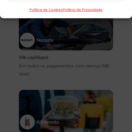
Política de Cookies
Política de Privacidade
Norauto
5% cashback
Em todos os pagamentos com serviço MB
WAY
A Marmita