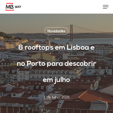
Skip
Men
to
main
content
Novidades
6 rooftops em Lisboa e
no Porto para descobrir
em julho
1 de Julho, 2025