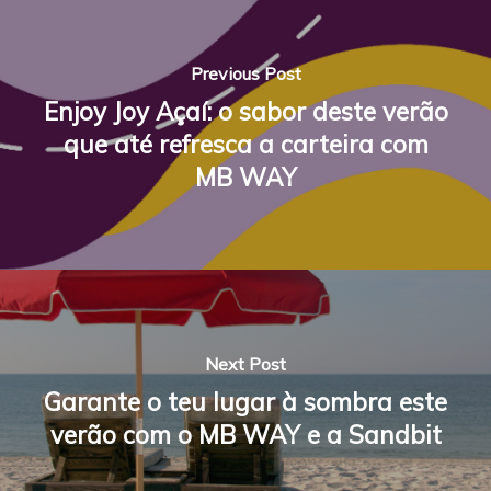
Previous Post
Enjoy Joy Açaí: o sabor deste verão
que até refresca a carteira com
MB WAY
Next Post
Garante o teu lugar à sombra este
verão com o MB WAY e a Sandbit