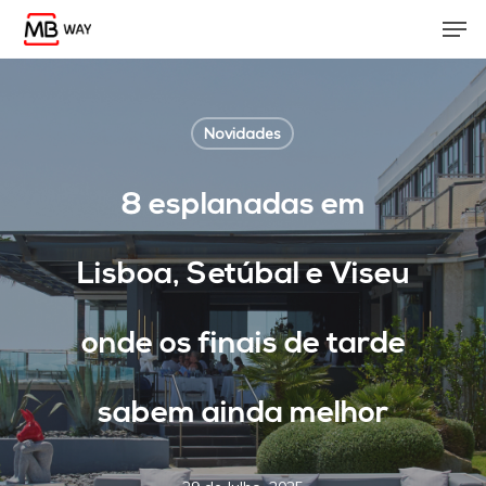
Skip
Men
to
main
content
Novidades
8 esplanadas em
Lisboa, Setúbal e Viseu
onde os finais de tarde
sabem ainda melhor