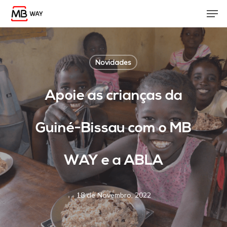
Skip
Men
to
main
content
Novidades
Apoie as crianças da
Guiné-Bissau com o MB
WAY e a ABLA
18 de Novembro, 2022