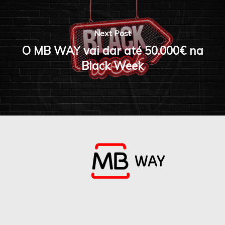
Next Post
O MB WAY vai dar até 50.000€ na
Black Week