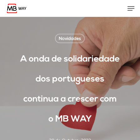
Skip
Men
to
main
content
Novidades
A onda de solidariedade
dos portugueses
continua a crescer com
o MB WAY