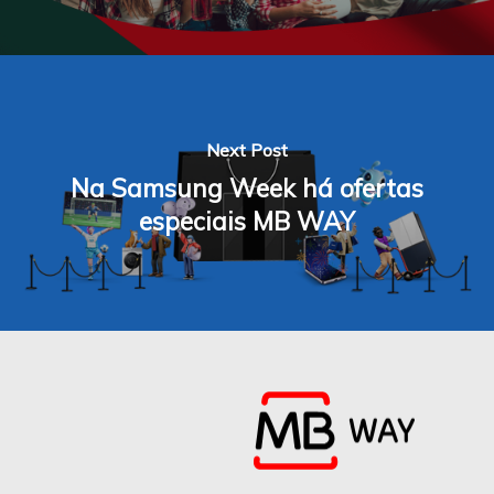
Next Post
Na Samsung Week há ofertas
especiais MB WAY