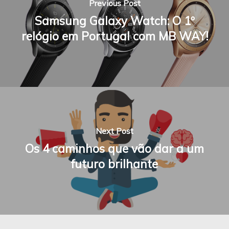
Previous Post
Samsung Galaxy Watch: O 1º
relógio em Portugal com MB WAY!
Next Post
Os 4 caminhos que vão dar a um
futuro brilhante