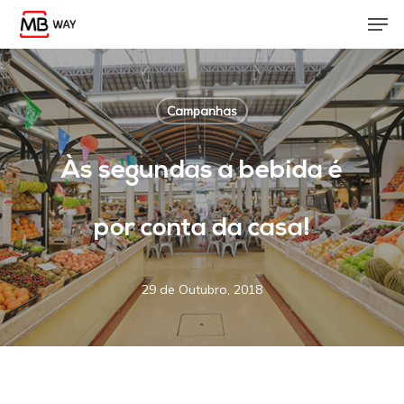
Skip
Men
to
main
content
Campanhas
Às segundas a bebida é
por conta da casa!
29 de Outubro, 2018