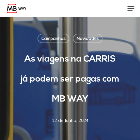
Skip
Men
to
main
content
Campanhas
Novidades
As viagens na CARRIS
já podem ser pagas com
MB WAY
12 de Junho, 2024