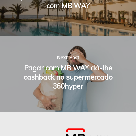
com MB WAY
Next Post
Pagar com MB WAY dá-lhe
cashback no supermercado
360hyper