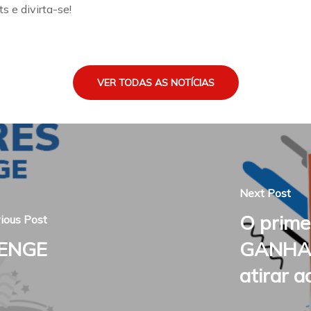
s e divirta-se!
VER TODAS AS NOTÍCIAS
Next Post
O prime
ious Post
LENGE
GANHAR 
atirar a