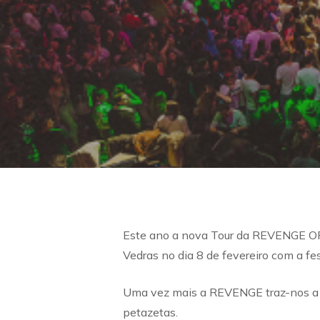
Este ano a nova Tour da REVENGE OF 
Vedras no dia 8 de fevereiro com a fe
Uma vez mais a REVENGE traz-nos a dé
petazetas.