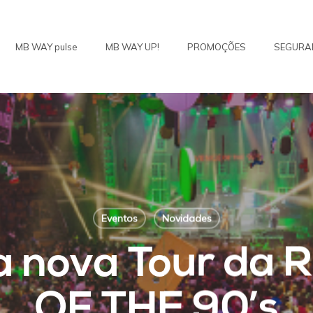
MB WAY pulse
MB WAY UP!
PROMOÇÕES
SEGURA
Eventos
Novidades
a nova Tour da
OF THE 90’s