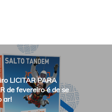
Fale connosco
iro LICITAR PARA
de fevereiro é de se
o ar!