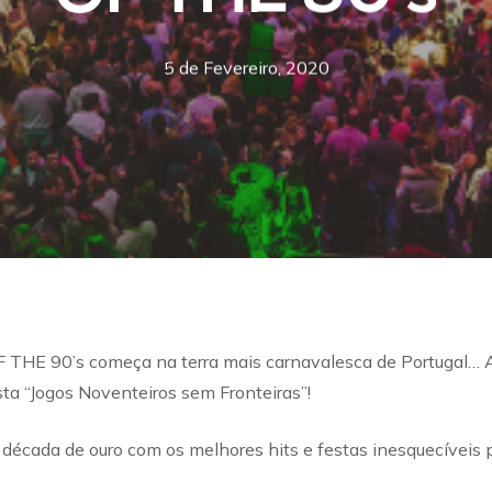
5 de Fevereiro, 2020
THE 90’s começa na terra mais carnavalesca de Portugal… A
sta “Jogos Noventeiros sem Fronteiras”!
cada de ouro com os melhores hits e festas inesquecíveis p