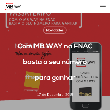
Skip
Men
to
main
content
Novidades
Com MB WAY na FNAC
basta o seu número
para ganhar
17 de Dezembro, 2015