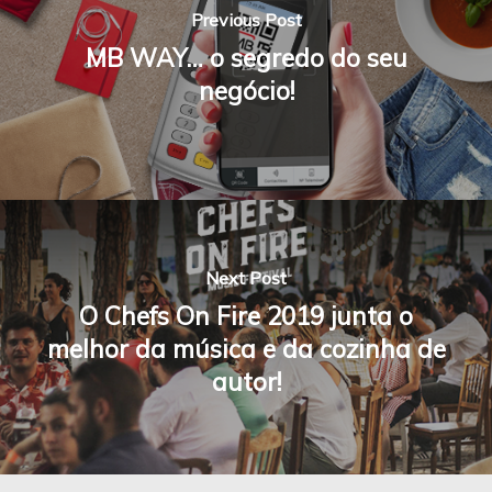
Previous Post
MB WAY… o segredo do seu
negócio!
Next Post
O Chefs On Fire 2019 junta o
melhor da música e da cozinha de
autor!