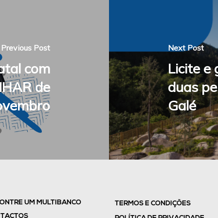
Previous Post
Next Post
atal com
Licite 
NHAR de
duas pe
ovembro
Galé
ONTRE UM MULTIBANCO
TERMOS E CONDIÇÕES
TACTOS