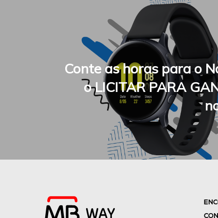
Conte as horas para o N
o LICITAR PARA GA
n
ENC
CON