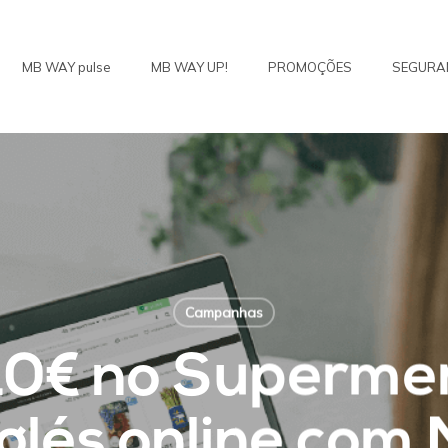
MB WAY pulse
MB WAY UP!
PROMOÇÕES
SEGURA
Campanhas
10€ no Supermer
nglés online co