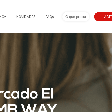
Search
NÇA
NOVIDADES
FAQs
for:
ADE
cado El
m MB WAY