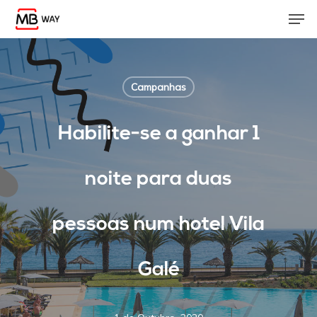
Skip
Men
to
main
content
Campanhas
Habilite-se a ganhar 1
noite para duas
pessoas num hotel Vila
Galé