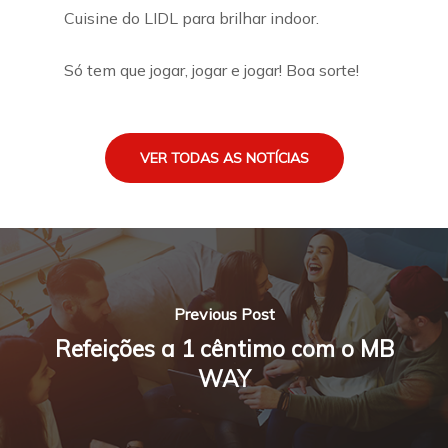
Cuisine do LIDL para brilhar indoor.
Só tem que jogar, jogar e jogar! Boa sorte!
VER TODAS AS NOTÍCIAS
Previous Post
Refeições a 1 cêntimo com o MB
WAY