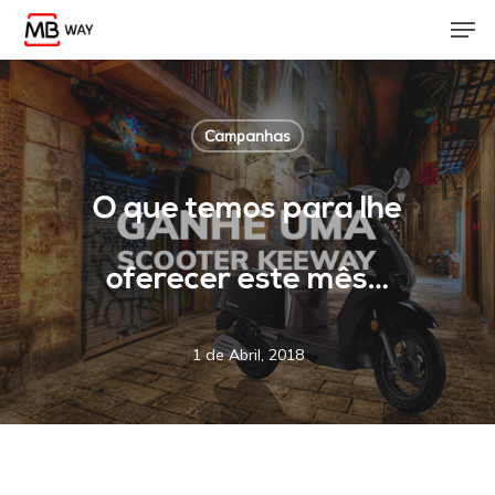
Skip
Men
to
main
content
Campanhas
O que temos para lhe
oferecer este mês…
1 de Abril, 2018