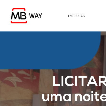
Skip
to
EMPRESAS
main
content
LICITA
uma noite