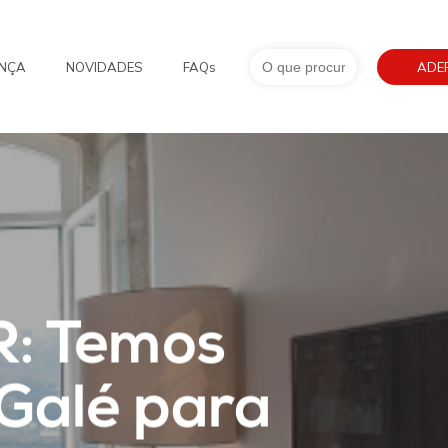
Search
NÇA
NOVIDADES
FAQs
for:
ADE
: Temos
 Galé para