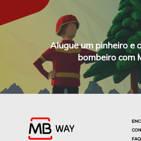
Alugue um pinheiro e 
bombeiro com
ENC
CON
FAQ