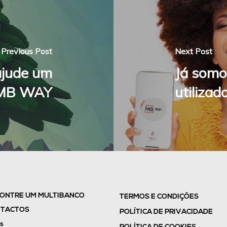
Previous Post
Next Post
ajude um
Já somo
 MB WAY
utiliza
ONTRE UM MULTIBANCO
TERMOS E CONDIÇÕES
TACTOS
POLÍTICA DE PRIVACIDADE
s