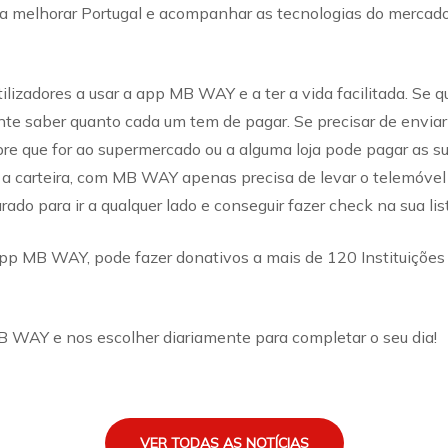
melhorar Portugal e acompanhar as tecnologias do mercado d
lizadores a usar a app MB WAY e a ter a vida facilitada. Se q
ente saber quanto cada um tem de pagar. Se precisar de envia
 que for ao supermercado ou a alguma loja pode pagar as s
r a carteira, com MB WAY apenas precisa de levar o telemóvel
o para ir a qualquer lado e conseguir fazer check na sua lis
p MB WAY, pode fazer donativos a mais de 120 Instituições q
MB WAY e nos escolher diariamente para completar o seu dia!
VER TODAS AS NOTÍCIAS