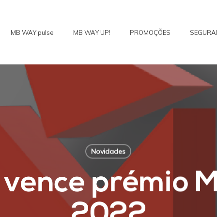
MB WAY pulse
MB WAY UP!
PROMOÇÕES
SEGURA
Novidades
vence prémio M
2022