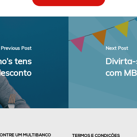
Previous Post
Next Post
o’s tens
Divirta
esconto
com M
ONTRE UM MULTIBANCO
TERMOS E CONDIÇÕES