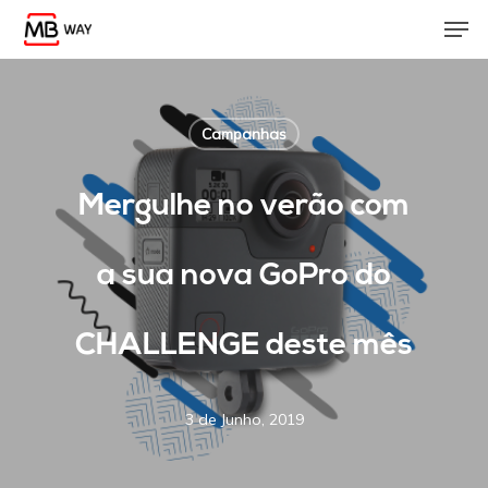
Skip
Men
to
main
content
Campanhas
Mergulhe no verão com
a sua nova GoPro do
CHALLENGE deste mês
3 de Junho, 2019