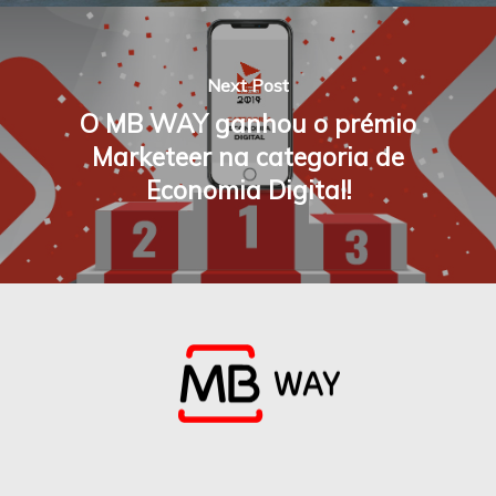
Next Post
O MB WAY ganhou o prémio
Marketeer na categoria de
Economia Digital!