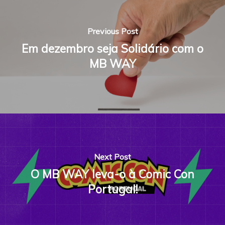
Previous Post
Em dezembro seja Solidário com o
MB WAY
Next Post
O MB WAY leva-o à Comic Con
Portugal!