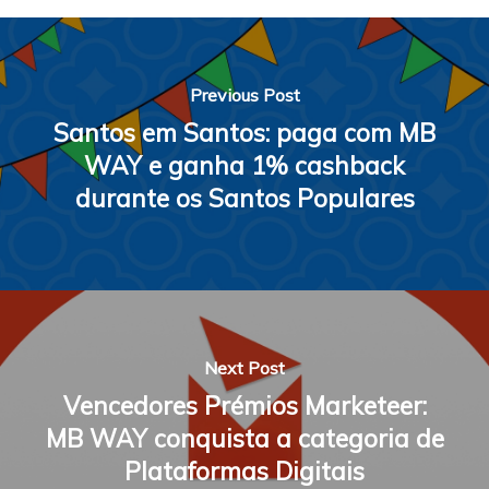
Previous Post
Santos em Santos: paga com MB
WAY e ganha 1% cashback
durante os Santos Populares
Next Post
Vencedores Prémios Marketeer:
MB WAY conquista a categoria de
Plataformas Digitais