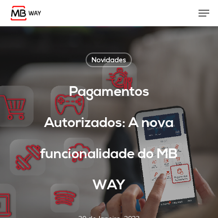
Skip
Men
to
main
content
Novidades
Pagamentos
Autorizados: A nova
funcionalidade do MB
WAY