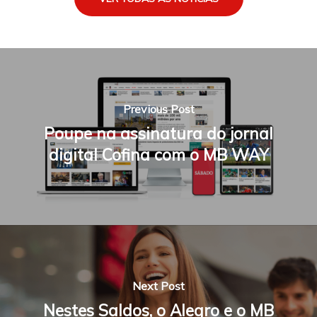
Previous Post
Poupe na assinatura do jornal
digital Cofina com o MB WAY
Next Post
Nestes Saldos, o Alegro e o MB