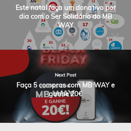
Este natal faça um donativo por
dia com o Ser Solidário do MB
WAY
Next Post
Faça 5 compras com MB WAY e
ganhe 20€