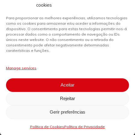
solicite ao utilizador pelo menos dois
cookies
elementos pertencentes à seguinte
categoria:
Para proporcionar as melhores experiências, utilizamos tecnologias
como os cookies para armazenar e/ou aceder a informações do
dispositivo. O consentimento para estas tecnologias permitir-nos-á
processar dados como o comportamento de navegação ou IDs
únicos neste website. O não consentimento ou a retirada do
consentimento pode afetar negativamente determinadas
caraterísticas e funções.
Manage services
Aceitar
Rejeitar
Gerir preferências
Política de Cookies
Política de Privacidade
Conhecimento