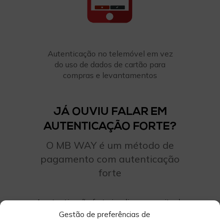
Autenticação no telemóvel em vez
do uso de dados de cartão para
compras e levantamentos
JÁ OUVIU FALAR EM
AUTENTICAÇÃO FORTE?
O MB WAY é um método de
pagamento com autenticação
forte
A autenticação forte implica que o site de
e-commerce onde está a efetuar a compra
Gestão de preferências de