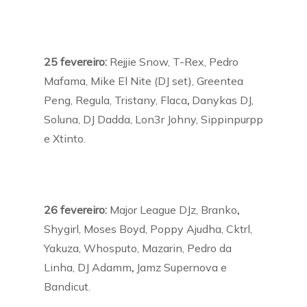
25 fevereiro:
Rejjie Snow, T-Rex, Pedro
Mafama, Mike El Nite (DJ set), Greentea
Peng, Regula, Tristany, Flaca
,
Danykas DJ,
Soluna, DJ Dadda, Lon3r Johny, Sippinpurpp
e Xtinto.
26 fevereiro:
Major League DJz, Branko
,
Shygirl, Moses Boyd, Poppy Ajudha, Cktrl,
Yakuza, Whosputo, Mazarin, Pedro da
Linha, DJ Adamm
,
Jamz Supernova e
Bandicut.