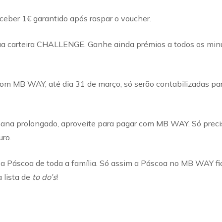
receber 1€ garantido após raspar o voucher.
 sua carteira CHALLENGE. Ganhe ainda prémios a todos os mi
om MB WAY, até dia 31 de março, só serão contabilizadas pa
mana prolongado, aproveite para pagar com MB WAY. Só precis
uro.
 a Páscoa de toda a família. Só assim a Páscoa no MB WAY f
 lista de
to do’s
!