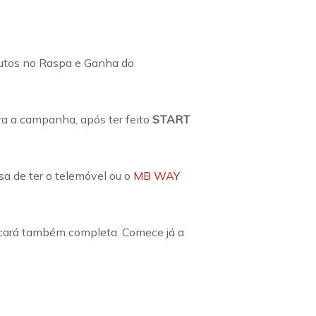
nutos no Raspa e Ganha do
ra a campanha, após ter feito
START
a de ter o telemóvel ou o
MB WAY
icará também completa. Comece já a
Fale connosco