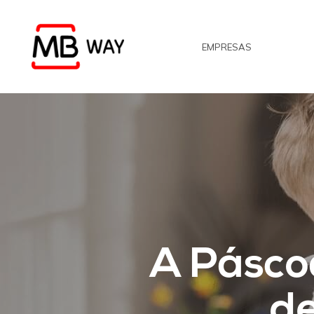
Skip
to
EMPRESAS
main
content
A Pásco
de