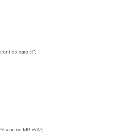
ntido para ti!”;
de Páscoa no MB WAY;