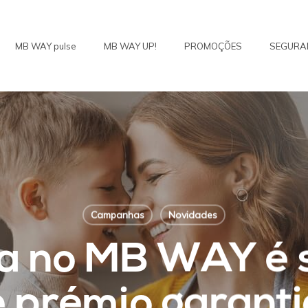
MB WAY pulse
MB WAY UP!
PROMOÇÕES
SEGURA
Campanhas
Novidades
a no MB WAY é 
 prémio garant