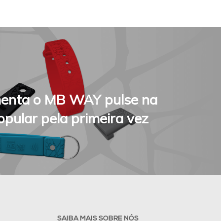
enta o MB WAY pulse na
opular pela primeira vez
SAIBA MAIS SOBRE NÓS