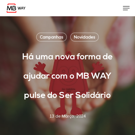
Skip
Men
to
main
content
Campanhas
Novidades
Há uma nova forma de
ajudar com o MB WAY
pulse do Ser Solidário
13 de Março, 2024