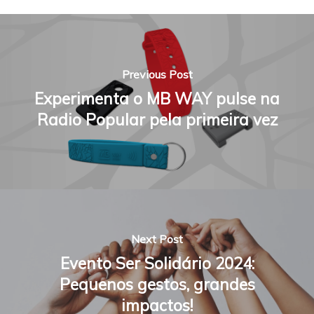
Previous Post
Experimenta o MB WAY pulse na
Radio Popular pela primeira vez
Next Post
Evento Ser Solidário 2024:
Pequenos gestos, grandes
impactos!