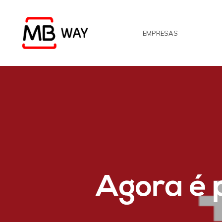
Skip
to
EMPRESAS
main
content
Agora é p