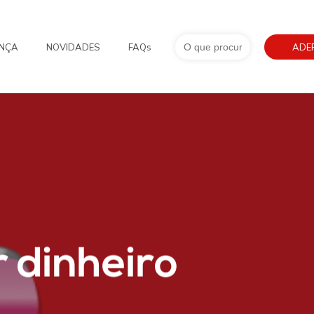
Search
NÇA
NOVIDADES
FAQs
for:
ADE
r dinheiro