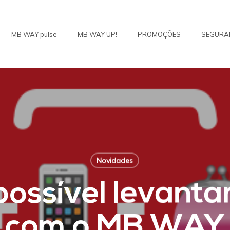
MB WAY pulse
MB WAY UP!
PROMOÇÕES
SEGURA
Novidades
ossível levanta
com o MB WAY