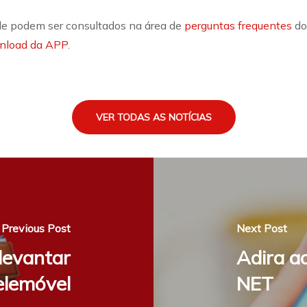
de podem ser consultados na área de
perguntas frequentes
do
nload da APP
.
VER TODAS AS NOTÍCIAS
Previous Post
Next Post
levantar
Adira a
elemóvel
NET