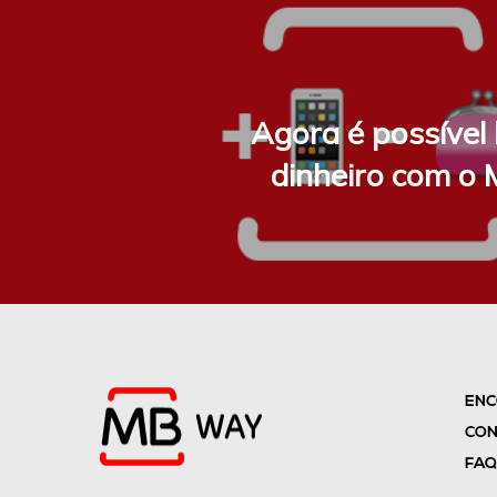
Agora é possível 
dinheiro com 
ENC
CON
FAQ