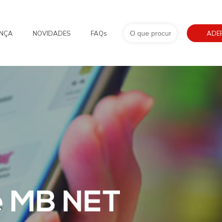
Search
NÇA
NOVIDADES
FAQs
for:
ADE
e MB NET